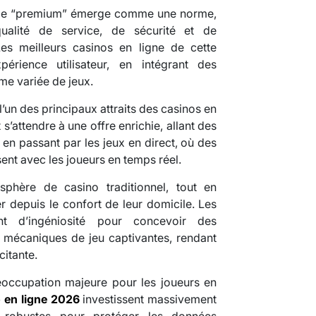
t de “premium” émerge comme une norme,
ualité de service, de sécurité et de
es meilleurs casinos en ligne de cette
périence utilisateur, en intégrant des
me variée de jeux.
l’un des principaux attraits des casinos en
s’attendre à une offre enrichie, allant des
en passant par les jeux en direct, où des
ent avec les joueurs en temps réel.
sphère de casino traditionnel, tout en
er depuis le confort de leur domicile. Les
nt d’ingéniosité pour concevoir des
 mécaniques de jeu captivantes, rendant
citante.
éoccupation majeure pour les joueurs en
 en ligne 2026
investissent massivement