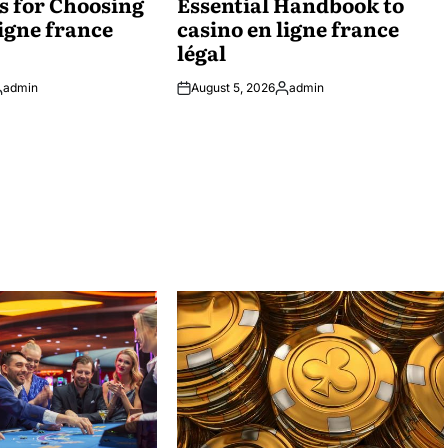
s for Choosing
Essential Handbook to
ligne france
casino en ligne france
légal
admin
August 5, 2026
admin
osted
Posted
y
by