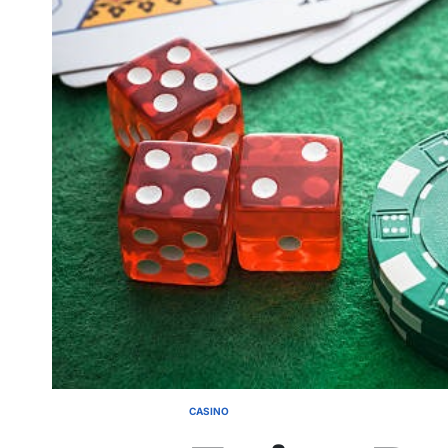
CASINO
POSTED
IN