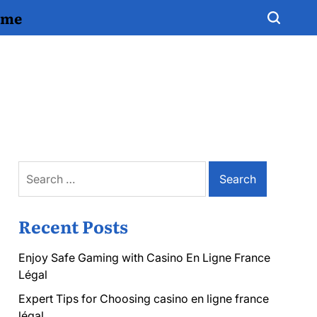
ome
Search
for:
Recent Posts
Enjoy Safe Gaming with Casino En Ligne France
Légal
Expert Tips for Choosing casino en ligne france
légal