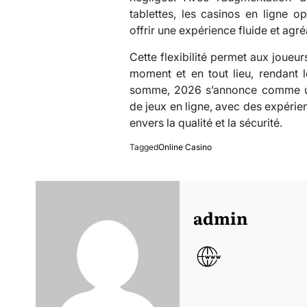
tablettes, les casinos en ligne op
offrir une expérience fluide et agré
Cette flexibilité permet aux joueur
moment et en tout lieu, rendant l
somme, 2026 s’annonce comme un
de jeux en ligne, avec des expéri
envers la qualité et la sécurité.
Tagged
Online Casino
admin