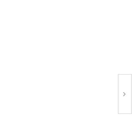
Sma
pa
fo