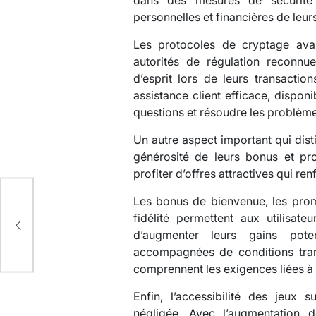
dans des mesures de sécurité
personnelles et financières de leurs 
Les protocoles de cryptage avan
autorités de régulation reconnue
d’esprit lors de leurs transactio
assistance client efficace, dispo
questions et résoudre les problèm
Un autre aspect important qui dist
générosité de leurs bonus et pr
profiter d’offres attractives qui re
Les bonus de bienvenue, les prom
fidélité permettent aux utilisat
d’augmenter leurs gains poten
accompagnées de conditions trans
comprennent les exigences liées à 
Enfin, l’accessibilité des jeux 
négligée. Avec l’augmentation d