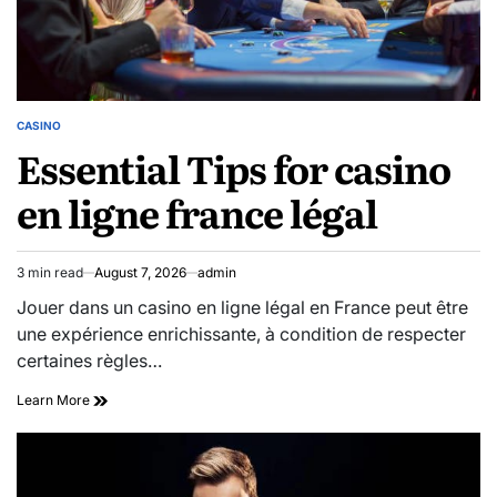
CASINO
POSTED
Essential Tips for casino
IN
en ligne france légal
3 min read
August 7, 2026
admin
Estimated
read
Jouer dans un casino en ligne légal en France peut être
time
une expérience enrichissante, à condition de respecter
certaines règles…
Essential
Learn More
Tips
for
casino
en