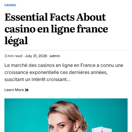
CASINO
POSTED
Essential Facts About
IN
casino en ligne france
légal
3 min read
July 31, 2026
admin
Estimated
read
Le marché des casinos en ligne en France a connu une
time
croissance exponentielle ces dernières années,
suscitant un intérêt croissant…
Essential
Learn More
Facts
About
casino
en
ligne
france
légal