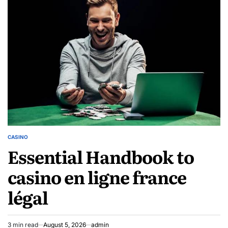
casino
en
ligne
france
légal
CASINO
POSTED
Essential Handbook to
IN
casino en ligne france
légal
3 min read
August 5, 2026
admin