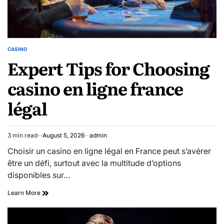
CASINO
POSTED
Expert Tips for Choosing
IN
casino en ligne france
légal
3 min read
August 5, 2026
admin
Estimated
read
Choisir un casino en ligne légal en France peut s’avérer
time
être un défi, surtout avec la multitude d’options
disponibles sur…
Expert
Learn More
Tips
for
Choosing