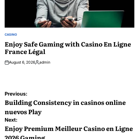
CASINO
POSTED
IN
Enjoy Safe Gaming with Casino En Ligne
France Légal
August 6, 2026
admin
Posted
by
Post
Previous:
navigation
Building Consistency in casinos online
nuevos Play
Next:
Enjoy Premium Meilleur Casino en Ligne
2026 Gaming