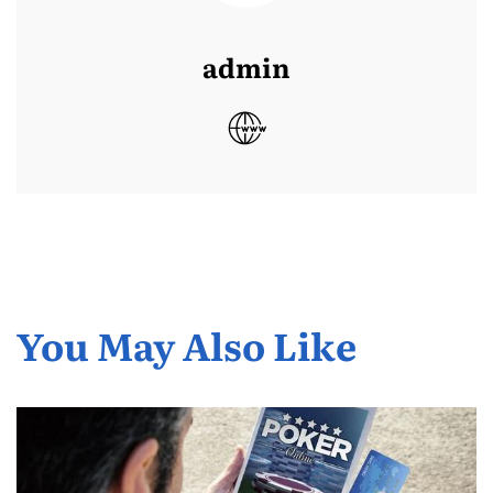
admin
You May Also Like