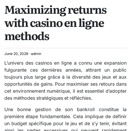
Maximizing returns
IN
with casino en ligne
methods
June 20, 2026
admin
L’univers des casinos en ligne a connu une expansion
fulgurante ces dernières années, attirant un public
toujours plus large grâce à la diversité des jeux et aux
opportunités de gains. Pour maximiser ses retours dans
cet environnement numérique, il est essentiel d’adopter
des méthodes stratégiques et réfléchies.
Une bonne gestion de son bankroll constitue la
première étape fondamentale. Cela implique de définir
un budget spécifique pour le jeu et de s’y tenir, évitant
ainsi les pertes excessives qui peuvent rapidement