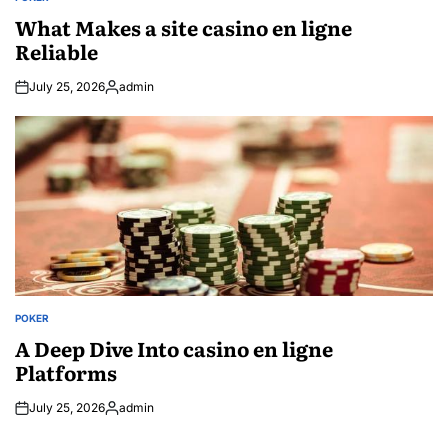
POSTED
IN
What Makes a site casino en ligne
Reliable
July 25, 2026
admin
Posted
by
POKER
POSTED
IN
A Deep Dive Into casino en ligne
Platforms
July 25, 2026
admin
Posted
by