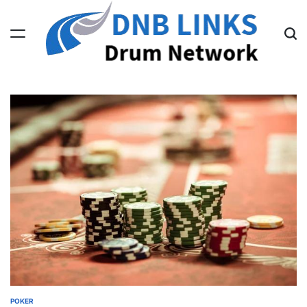
Skip
to
content
DNB
Links
POKER
POSTED