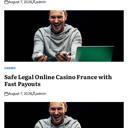
August 7, 2026
admin
Posted
by
CASINO
POSTED
IN
Safe Legal Online Casino France with
Fast Payouts
August 7, 2026
admin
Posted
by