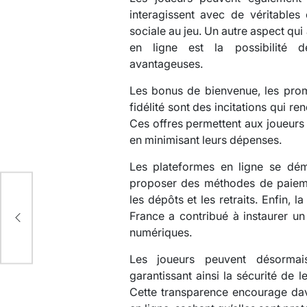
interagissent avec de véritables
sociale au jeu. Un autre aspect qui 
en ligne est la possibilité de
avantageuses.
Les bonus de bienvenue, les prom
fidélité sont des incitations qui re
Ces offres permettent aux joueurs
en minimisant leurs dépenses.
Les plateformes en ligne se dém
proposer des méthodes de paiement
ts
les dépôts et les retraits. Enfin, 
France a contribué à instaurer u
numériques.
Les joueurs peuvent désormais
garantissant ainsi la sécurité de 
Cette transparence encourage dav