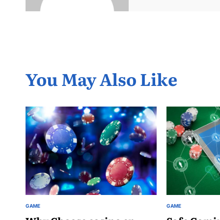
You May Also Like
GAME
GAME
POSTED
POSTED
IN
IN