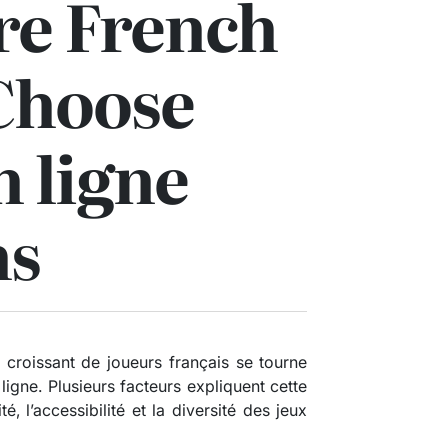
e French
Choose
n ligne
ms
croissant de joueurs français se tourne
ligne. Plusieurs facteurs expliquent cette
 l’accessibilité et la diversité des jeux