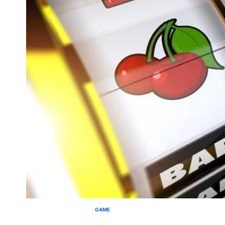
GAME
POSTED
IN