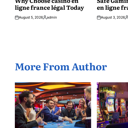
Why Choose casino en
Safe Gamin
ligne france légal Today
en ligne fr
August 5, 2026
admin
August 3, 2026
Posted
P
by
b
More From Author