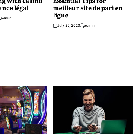
g with casino
Essential Tips for
ance légal
meilleur site de pari en
ligne
admin
osted
July 25, 2026
admin
y
Posted
by