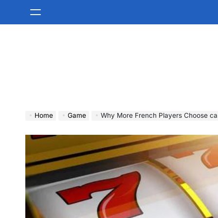
Skip
to
content
Home
Game
Why More French Players Choose casi