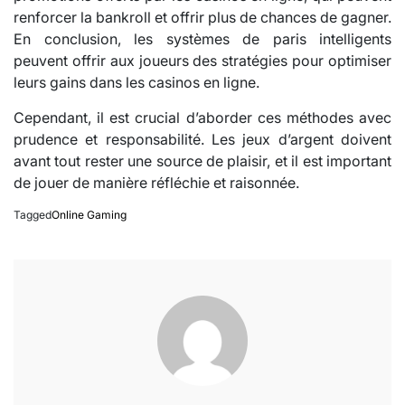
renforcer la bankroll et offrir plus de chances de gagner.
En conclusion, les systèmes de paris intelligents
peuvent offrir aux joueurs des stratégies pour optimiser
leurs gains dans les casinos en ligne.
Cependant, il est crucial d’aborder ces méthodes avec
prudence et responsabilité. Les jeux d’argent doivent
avant tout rester une source de plaisir, et il est important
de jouer de manière réfléchie et raisonnée.
Tagged
Online Gaming