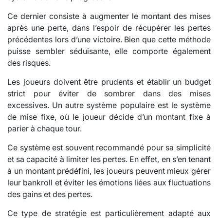
Ce dernier consiste à augmenter le montant des mises
après une perte, dans l’espoir de récupérer les pertes
précédentes lors d’une victoire. Bien que cette méthode
puisse sembler séduisante, elle comporte également
des risques.
Les joueurs doivent être prudents et établir un budget
strict pour éviter de sombrer dans des mises
excessives. Un autre système populaire est le système
de mise fixe, où le joueur décide d’un montant fixe à
parier à chaque tour.
Ce système est souvent recommandé pour sa simplicité
et sa capacité à limiter les pertes. En effet, en s’en tenant
à un montant prédéfini, les joueurs peuvent mieux gérer
leur bankroll et éviter les émotions liées aux fluctuations
des gains et des pertes.
Ce type de stratégie est particulièrement adapté aux