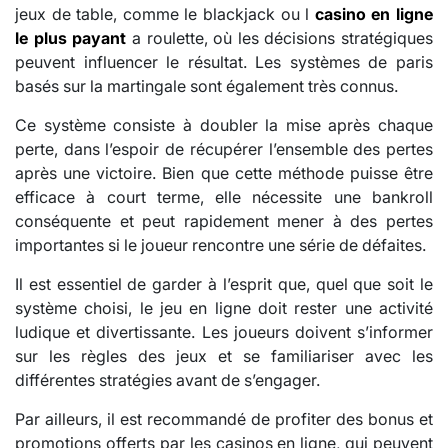
jeux de table, comme le blackjack ou l
casino en ligne
le plus payant
a roulette, où les décisions stratégiques
peuvent influencer le résultat. Les systèmes de paris
basés sur la martingale sont également très connus.
Ce système consiste à doubler la mise après chaque
perte, dans l’espoir de récupérer l’ensemble des pertes
après une victoire. Bien que cette méthode puisse être
efficace à court terme, elle nécessite une bankroll
conséquente et peut rapidement mener à des pertes
importantes si le joueur rencontre une série de défaites.
Il est essentiel de garder à l’esprit que, quel que soit le
système choisi, le jeu en ligne doit rester une activité
ludique et divertissante. Les joueurs doivent s’informer
sur les règles des jeux et se familiariser avec les
différentes stratégies avant de s’engager.
Par ailleurs, il est recommandé de profiter des bonus et
promotions offerts par les casinos en ligne, qui peuvent