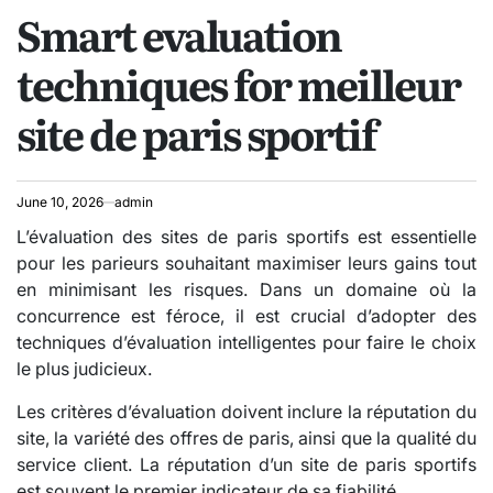
Smart evaluation
IN
techniques for meilleur
site de paris sportif
June 10, 2026
admin
L’évaluation des sites de paris sportifs est essentielle
pour les parieurs souhaitant maximiser leurs gains tout
en minimisant les risques. Dans un domaine où la
concurrence est féroce, il est crucial d’adopter des
techniques d’évaluation intelligentes pour faire le choix
le plus judicieux.
Les critères d’évaluation doivent inclure la réputation du
site, la variété des offres de paris, ainsi que la qualité du
service client. La réputation d’un site de paris sportifs
est souvent le premier indicateur de sa fiabilité.