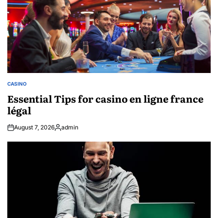
CASINO
POSTED
IN
Essential Tips for casino en ligne france
légal
August 7, 2026
admin
Posted
by