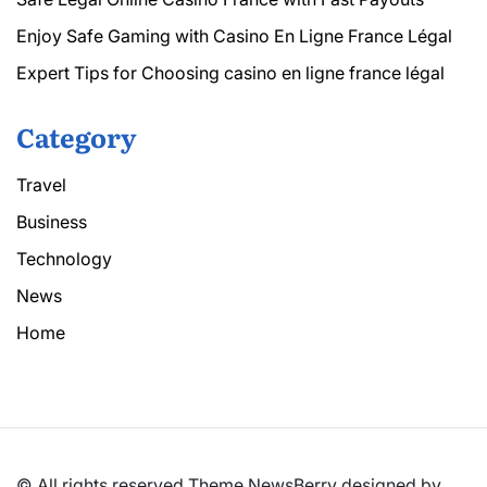
Enjoy Safe Gaming with Casino En Ligne France Légal
Expert Tips for Choosing casino en ligne france légal
Category
Travel
Business
Technology
News
Home
© All rights reserved Theme NewsBerry designed by