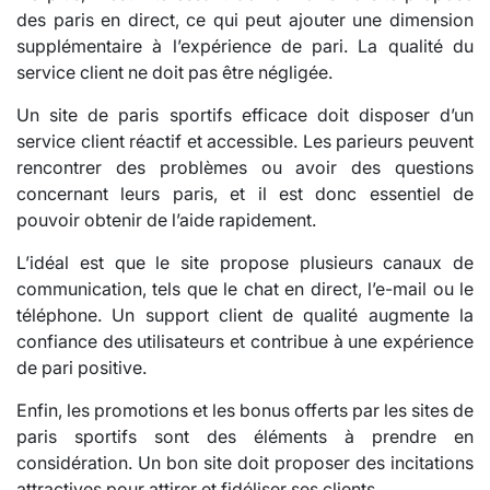
des paris en direct, ce qui peut ajouter une dimension
supplémentaire à l’expérience de pari. La qualité du
service client ne doit pas être négligée.
Un site de paris sportifs efficace doit disposer d’un
service client réactif et accessible. Les parieurs peuvent
rencontrer des problèmes ou avoir des questions
concernant leurs paris, et il est donc essentiel de
pouvoir obtenir de l’aide rapidement.
L’idéal est que le site propose plusieurs canaux de
communication, tels que le chat en direct, l’e-mail ou le
téléphone. Un support client de qualité augmente la
confiance des utilisateurs et contribue à une expérience
de pari positive.
Enfin, les promotions et les bonus offerts par les sites de
paris sportifs sont des éléments à prendre en
considération. Un bon site doit proposer des incitations
attractives pour attirer et fidéliser ses clients.