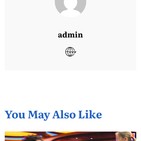
admin
You May Also Like