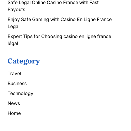
Safe Legal Online Casino France with Fast
Payouts
Enjoy Safe Gaming with Casino En Ligne France
Légal
Expert Tips for Choosing casino en ligne france
légal
Category
Travel
Business
Technology
News
Home