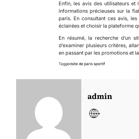
Enfin, les avis des utilisateurs et
informations précieuses sur la fiab
paris. En consultant ces avis, le
éclairées et choisir la plateforme q
En résumé, la recherche d’un sit
d’examiner plusieurs critères, allan
en passant par les promotions et la
Tagged
site de paris sportif
admin