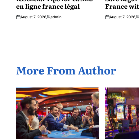
en ligne france légal
France wit
August 7, 2026
admin
August 7, 2026
Posted
Po
by
b
More From Author