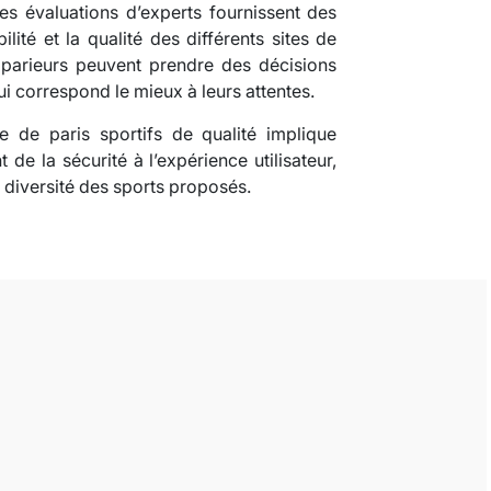
 les évaluations d’experts fournissent des
ilité et la qualité des différents sites de
s parieurs peuvent prendre des décisions
ui correspond le mieux à leurs attentes.
e de paris sportifs de qualité implique
t de la sécurité à l’expérience utilisateur,
 diversité des sports proposés.