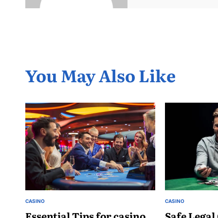
You May Also Like
CASINO
CASINO
POSTED
POSTED
IN
Essential Tips for casino
IN
Safe Legal