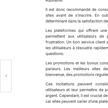
équitable.
Il est donc recommandé de consult
sites avant de s’inscrire. En out
déterminant dans la satisfaction de
Les plateformes qui offrent une 
permettent aux utilisateurs de 
frustration. Un bon service client 
les utilisateurs à résoudre rapid
questions.
Les promotions et les bonus consti
parieurs. Les meilleurs sites 
eur
bienvenue, des promotions régulièr
Ces incitations peuvent consi
utilisateurs et leur permettre de 
argent. Cependant, il est crucial de
car elles peuvent varier d’une plate