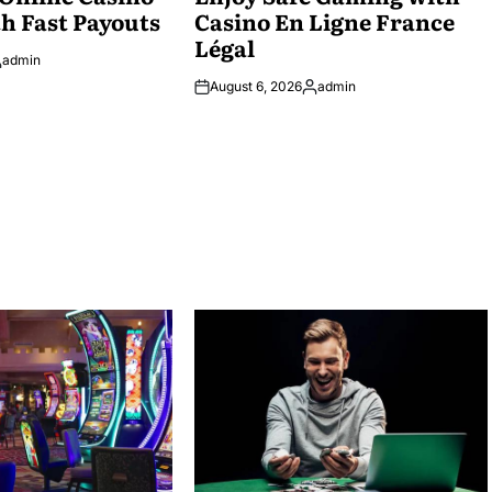
h Fast Payouts
Casino En Ligne France
Légal
admin
sted
August 6, 2026
admin
y
Posted
by