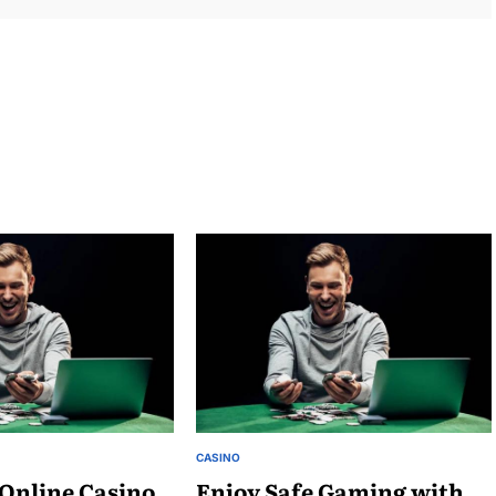
CASINO
POSTED
 Online Casino
IN
Enjoy Safe Gaming with