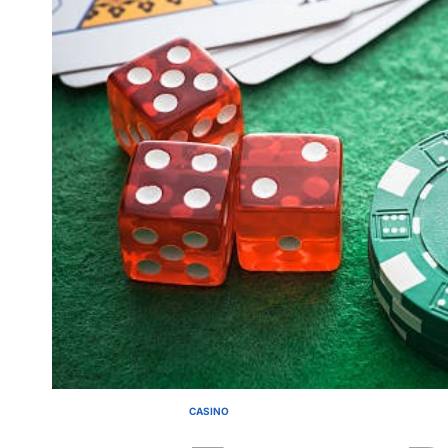
CASINO
POSTED
IN