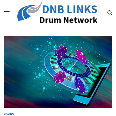
Skip
to
content
DNB
Links
CASINO
POSTED