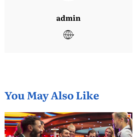
admin
You May Also Like