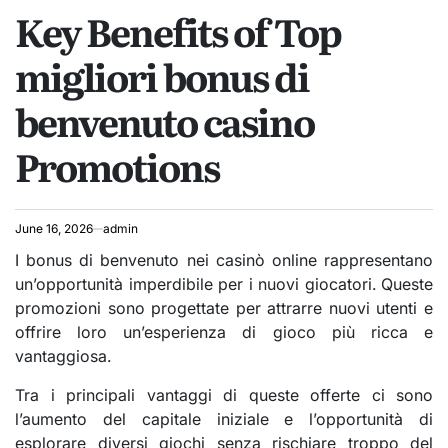
Key Benefits of Top
IN
migliori bonus di
benvenuto casino
Promotions
June 16, 2026
admin
I bonus di benvenuto nei casinò online rappresentano
un’opportunità imperdibile per i nuovi giocatori. Queste
promozioni sono progettate per attrarre nuovi utenti e
offrire loro un’esperienza di gioco più ricca e
vantaggiosa.
Tra i principali vantaggi di queste offerte ci sono
l’aumento del capitale iniziale e l’opportunità di
esplorare diversi giochi senza rischiare troppo del