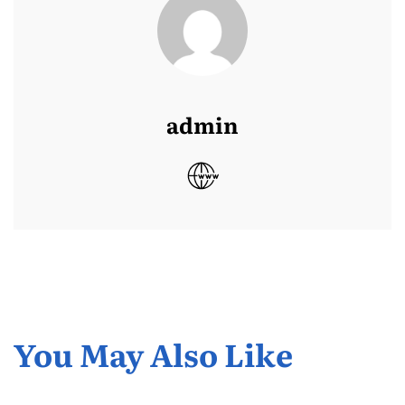
admin
You May Also Like