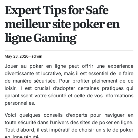
Expert Tips for Safe
IN
meilleur site poker en
ligne Gaming
May 23, 2026
admin
Jouer au poker en ligne peut offrir une expérience
divertissante et lucrative, mais il est essentiel de le faire
de manière sécurisée. Pour profiter pleinement de ce
loisir, il est crucial d’adopter certaines pratiques qui
garantissent votre sécurité et celle de vos informations
personnelles.
Voici quelques conseils d’experts pour naviguer en
toute sécurité dans l’univers des sites de poker en ligne.
Tout d’abord, il est impératif de choisir un site de poker
en ligne réputé.