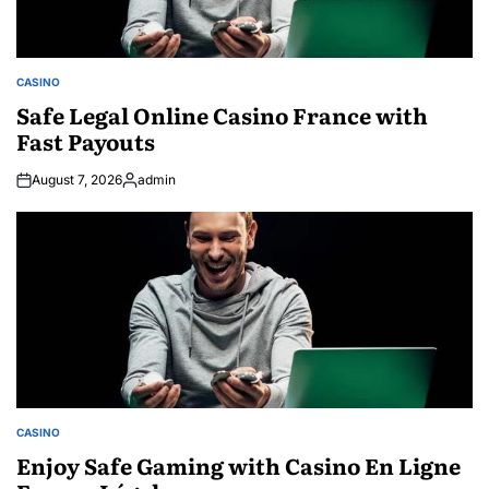
CASINO
POSTED
IN
Safe Legal Online Casino France with
Fast Payouts
August 7, 2026
admin
Posted
by
CASINO
POSTED
IN
Enjoy Safe Gaming with Casino En Ligne