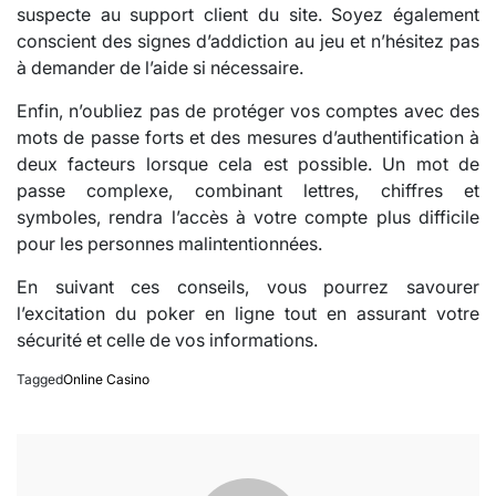
suspecte au support client du site. Soyez également
conscient des signes d’addiction au jeu et n’hésitez pas
à demander de l’aide si nécessaire.
Enfin, n’oubliez pas de protéger vos comptes avec des
mots de passe forts et des mesures d’authentification à
deux facteurs lorsque cela est possible. Un mot de
passe complexe, combinant lettres, chiffres et
symboles, rendra l’accès à votre compte plus difficile
pour les personnes malintentionnées.
En suivant ces conseils, vous pourrez savourer
l’excitation du poker en ligne tout en assurant votre
sécurité et celle de vos informations.
Tagged
Online Casino