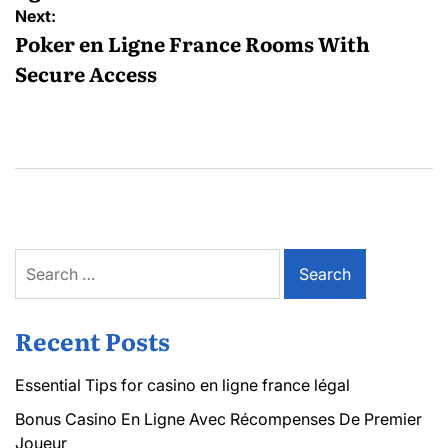
Next:
Poker en Ligne France Rooms With
Secure Access
Search
for:
Recent Posts
Essential Tips for casino en ligne france légal
Bonus Casino En Ligne Avec Récompenses De Premier
Joueur