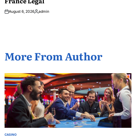
France Légal
August 6, 2026
admin
Posted
by
More From Author
CASINO