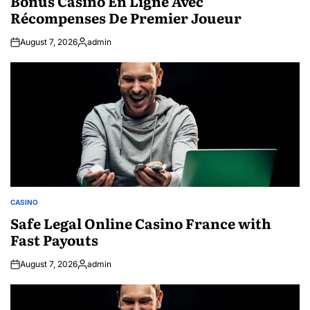
Bonus Casino En Ligne Avec
Récompenses De Premier Joueur
August 7, 2026
admin
Posted
by
CASINO
POSTED
IN
Safe Legal Online Casino France with
Fast Payouts
August 7, 2026
admin
Posted
by