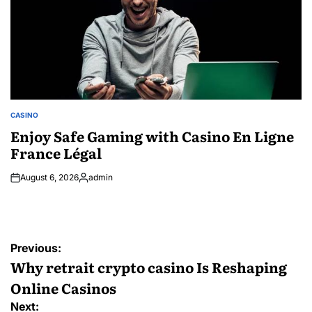
CASINO
POSTED
IN
Enjoy Safe Gaming with Casino En Ligne
France Légal
August 6, 2026
admin
Posted
by
Post
Previous:
navigation
Why retrait crypto casino Is Reshaping
Online Casinos
Next: