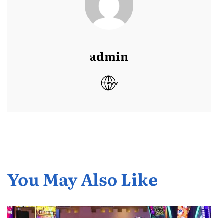
admin
You May Also Like