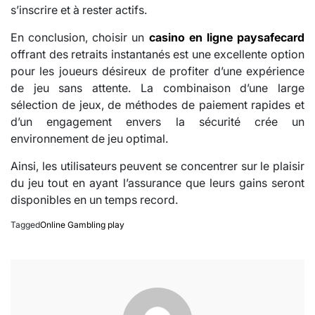
s’inscrire et à rester actifs.
En conclusion, choisir un
casino en ligne paysafecard
offrant des retraits instantanés est une excellente option
pour les joueurs désireux de profiter d’une expérience
de jeu sans attente. La combinaison d’une large
sélection de jeux, de méthodes de paiement rapides et
d’un engagement envers la sécurité crée un
environnement de jeu optimal.
Ainsi, les utilisateurs peuvent se concentrer sur le plaisir
du jeu tout en ayant l’assurance que leurs gains seront
disponibles en un temps record.
Tagged
Online Gambling play