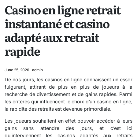
Casino en ligne retrait
IN
instantané et casino
adapté aux retrait
rapide
June 25, 2026
admin
De nos jours, les casinos en ligne connaissent un essor
fulgurant, attirant de plus en plus de joueurs à la
recherche de divertissement et de gains rapides. Parmi
les critères qui influencent le choix d’un casino en ligne,
la rapidité des retraits est devenue primordiale.
Les joueurs souhaitent en effet pouvoir accéder à leurs
gains sans attendre des jours, et c’est ici
qu’interviennent les casinos adaptés aux retraits