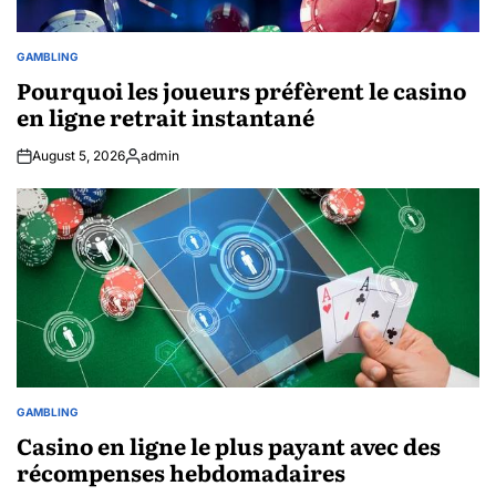
GAMBLING
POSTED
IN
Pourquoi les joueurs préfèrent le casino
en ligne retrait instantané
August 5, 2026
admin
Posted
by
GAMBLING
POSTED
IN
Casino en ligne le plus payant avec des
récompenses hebdomadaires