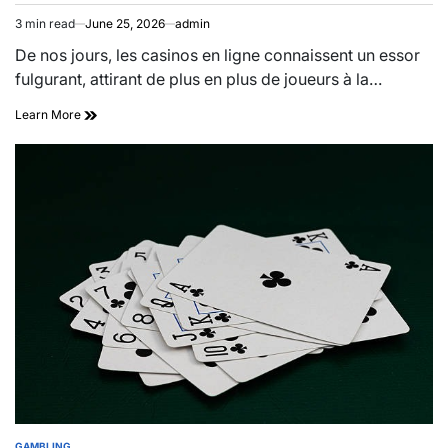
3 min read
June 25, 2026
admin
Estimated
read
De nos jours, les casinos en ligne connaissent un essor
time
fulgurant, attirant de plus en plus de joueurs à la…
Casino
Learn More
en
ligne
retrait
instantané
et
casino
adapté
aux
retrait
rapide
GAMBLING