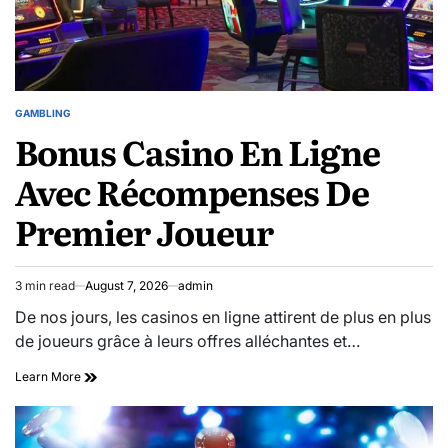
GAMBLING
POSTED
Bonus Casino En Ligne
IN
Avec Récompenses De
Premier Joueur
3 min read
August 7, 2026
admin
Estimated
read
De nos jours, les casinos en ligne attirent de plus en plus
time
de joueurs grâce à leurs offres alléchantes et…
Bonus
Learn More
Casino
En
Ligne
Avec