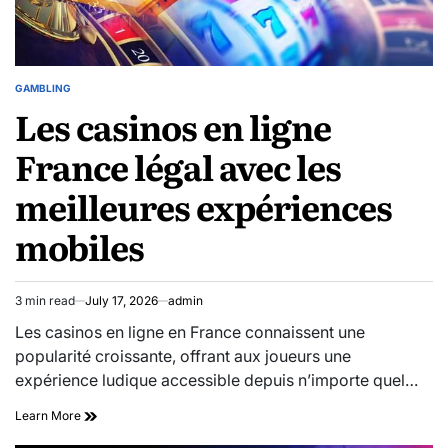
GAMBLING
POSTED
Les casinos en ligne
IN
France légal avec les
meilleures expériences
mobiles
3 min read
July 17, 2026
admin
Estimated
read
Les casinos en ligne en France connaissent une
time
popularité croissante, offrant aux joueurs une
expérience ludique accessible depuis n’importe quel…
Les
Learn More
casinos