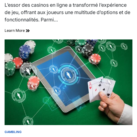
read
L’essor des casinos en ligne a transformé l’expérience
time
de jeu, offrant aux joueurs une multitude d’options et de
fonctionnalités. Parmi…
Pourquoi
Learn More
les
joueurs
préfèrent
le
casino
en
ligne
retrait
instantané
GAMBLING
POSTED