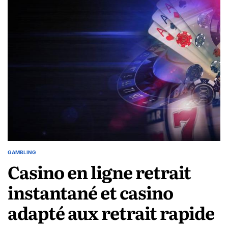
en
ligne
France
légal
avec
les
meilleures
expériences
mobiles
GAMBLING
POSTED
Casino en ligne retrait
IN
instantané et casino
adapté aux retrait rapide