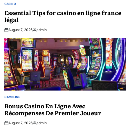
CASINO
POSTED
IN
Essential Tips for casino en ligne france
légal
August 7, 2026
admin
Posted
by
GAMBLING
POSTED
IN
Bonus Casino En Ligne Avec
Récompenses De Premier Joueur
August 7, 2026
admin
Posted