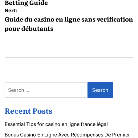
Betting Guide
Next:
Guide du casino en ligne sans verification
pour débutants
Search
for:
Recent Posts
Essential Tips for casino en ligne france légal
Bonus Casino En Ligne Avec Récompenses De Premier