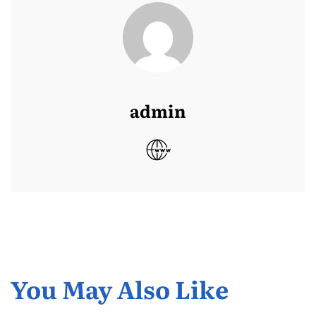
admin
You May Also Like