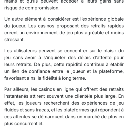
mains et qu’ils peuvent accéder à leurs gains sans
risque de compromission.
Un autre élément à considérer est l’expérience globale
du joueur. Les casinos proposant des retraits rapides
créent un environnement de jeu plus agréable et moins
stressant.
Les utilisateurs peuvent se concentrer sur le plaisir du
jeu sans avoir à s’inquiéter des délais d’attente pour
leurs retraits. De plus, cette rapidité contribue à établir
un lien de confiance entre le joueur et la plateforme,
favorisant ainsi la fidélité à long terme.
Par ailleurs, les casinos en ligne qui offrent des retraits
instantanés attirent souvent une clientèle plus large. En
effet, les joueurs recherchent des expériences de jeu
fluides et sans tracas, et les plateformes qui répondent à
ces attentes se démarquent dans un marché de plus en
plus concurrentiel.