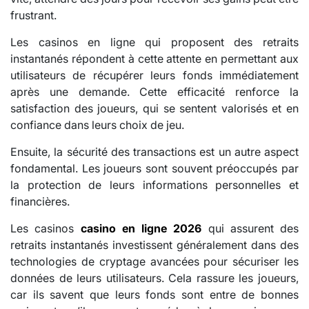
frustrant.
Les casinos en ligne qui proposent des retraits
instantanés répondent à cette attente en permettant aux
utilisateurs de récupérer leurs fonds immédiatement
après une demande. Cette efficacité renforce la
satisfaction des joueurs, qui se sentent valorisés et en
confiance dans leurs choix de jeu.
Ensuite, la sécurité des transactions est un autre aspect
fondamental. Les joueurs sont souvent préoccupés par
la protection de leurs informations personnelles et
financières.
Les casinos
casino en ligne 2026
qui assurent des
retraits instantanés investissent généralement dans des
technologies de cryptage avancées pour sécuriser les
données de leurs utilisateurs. Cela rassure les joueurs,
car ils savent que leurs fonds sont entre de bonnes