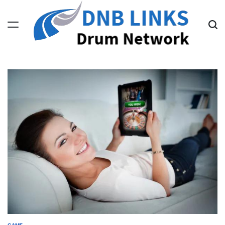
Skip
to
content
DNB
Links
GAME