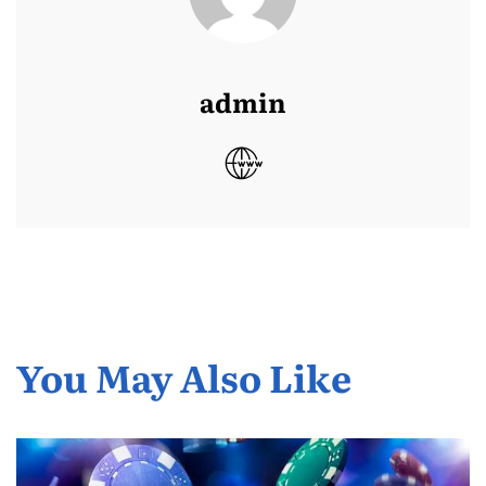
admin
You May Also Like