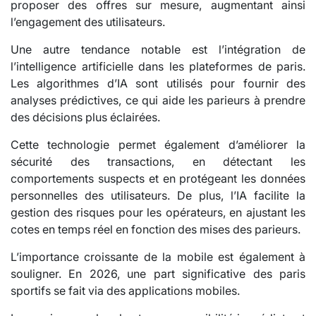
proposer des offres sur mesure, augmentant ainsi
l’engagement des utilisateurs.
Une autre tendance notable est l’intégration de
l’intelligence artificielle dans les plateformes de paris.
Les algorithmes d’IA sont utilisés pour fournir des
analyses prédictives, ce qui aide les parieurs à prendre
des décisions plus éclairées.
Cette technologie permet également d’améliorer la
sécurité des transactions, en détectant les
comportements suspects et en protégeant les données
personnelles des utilisateurs. De plus, l’IA facilite la
gestion des risques pour les opérateurs, en ajustant les
cotes en temps réel en fonction des mises des parieurs.
L’importance croissante de la mobile est également à
souligner. En 2026, une part significative des paris
sportifs se fait via des applications mobiles.