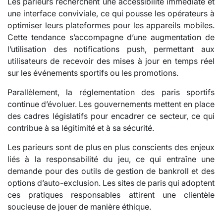
Les parieurs recherchent une accessibilité immédiate et
une interface conviviale, ce qui pousse les opérateurs à
optimiser leurs plateformes pour les appareils mobiles.
Cette tendance s’accompagne d’une augmentation de
l’utilisation des notifications push, permettant aux
utilisateurs de recevoir des mises à jour en temps réel
sur les événements sportifs ou les promotions.
Parallèlement, la réglementation des paris sportifs
continue d’évoluer. Les gouvernements mettent en place
des cadres législatifs pour encadrer ce secteur, ce qui
contribue à sa légitimité et à sa sécurité.
Les parieurs sont de plus en plus conscients des enjeux
liés à la responsabilité du jeu, ce qui entraîne une
demande pour des outils de gestion de bankroll et des
options d’auto-exclusion. Les sites de paris qui adoptent
ces pratiques responsables attirent une clientèle
soucieuse de jouer de manière éthique.