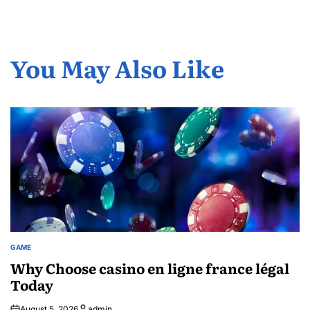
You May Also Like
GAME
POSTED
IN
Why Choose casino en ligne france légal
Today
August 5, 2026
admin