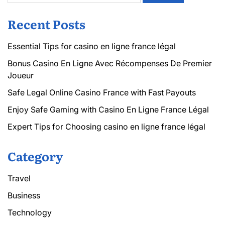
Recent Posts
Essential Tips for casino en ligne france légal
Bonus Casino En Ligne Avec Récompenses De Premier
Joueur
Safe Legal Online Casino France with Fast Payouts
Enjoy Safe Gaming with Casino En Ligne France Légal
Expert Tips for Choosing casino en ligne france légal
Category
Travel
Business
Technology