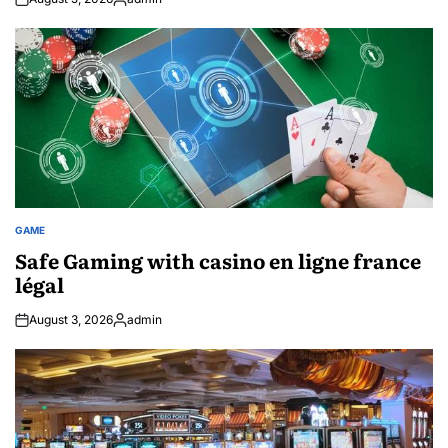
Posted
by
GAME
POSTED
IN
Safe Gaming with casino en ligne france
légal
August 3, 2026
admin
Posted
by