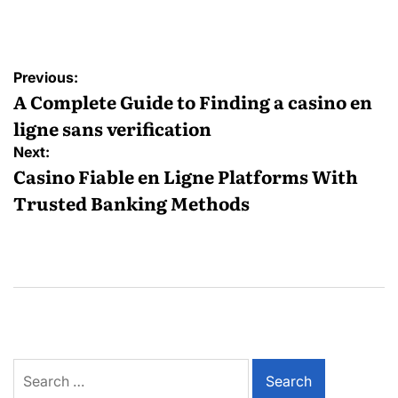
by
Post
Previous:
navigation
A Complete Guide to Finding a casino en
ligne sans verification
Next:
Casino Fiable en Ligne Platforms With
Trusted Banking Methods
Search
for: