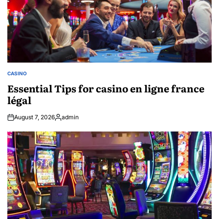
CASINO
POSTED
IN
Essential Tips for casino en ligne france
légal
August 7, 2026
admin
Posted
by