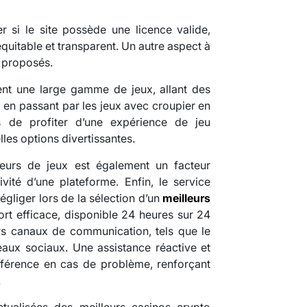
ier si le site possède une licence valide,
équitable et transparent. Un autre aspect à
x proposés.
rent une large gamme de jeux, allant des
 en passant par les jeux avec croupier en
s de profiter d’une expérience de jeu
les options divertissantes.
seurs de jeux est également un facteur
ivité d’une plateforme. Enfin, le service
égliger lors de la sélection d’un
meilleurs
t efficace, disponible 24 heures sur 24
eurs canaux de communication, tels que le
seaux sociaux. Une assistance réactive et
ifférence en cas de problème, renforçant
.