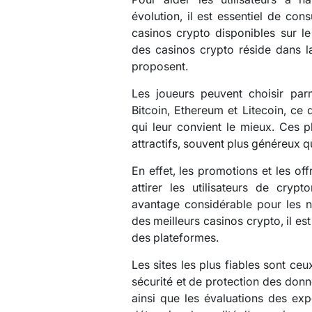
évolution, il est essentiel de cons
casinos crypto disponibles sur l
des casinos crypto réside dans l
proposent.
Les joueurs peuvent choisir parm
Bitcoin, Ethereum et Litecoin, ce 
qui leur convient le mieux. Ces 
attractifs, souvent plus généreux q
En effet, les promotions et les o
attirer les utilisateurs de cryp
avantage considérable pour les n
des meilleurs casinos crypto, il est
des plateformes.
Les sites les plus fiables sont ceu
sécurité et de protection des donné
ainsi que les évaluations des exp