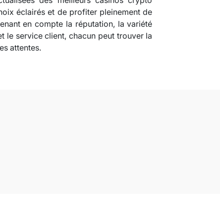
tualisées des meilleurs casinos crypto
oix éclairés et de profiter pleinement de
renant en compte la réputation, la variété
t le service client, chacun peut trouver la
es attentes.