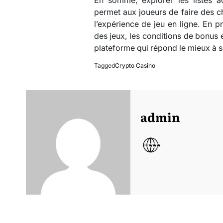
En somme, explorer les listes ac
permet aux joueurs de faire des ch
l’expérience de jeu en ligne. En p
des jeux, les conditions de bonus e
plateforme qui répond le mieux à s
Tagged
Crypto Casino
admin