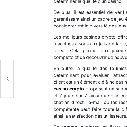
déterminer la qualité d’un casino.
De plus, il est essentiel de vérif
garantissant ainsi un cadre de jeu 
considérer est la diversité des jeu
Les meilleurs casinos crypto off
machines à sous aux jeux de table,
direct. Cela permet aux joueur
complète et de découvrir de nouvel
for
En outre, la qualité des fournis
en
déterminant pour évaluer l’attract
client est un élément clé à ne pas n
casino crypto
proposent un suppor
et 7 jours sur 7, ainsi que plusi
chat en direct, l’e-mail ou les ré
compétente peut faire toute la d
ainsi la satisfaction des utilisateurs