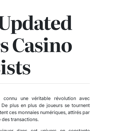
 Updated
s Casino
ists
connu une véritable révolution avec
De plus en plus de joueurs se tournent
ptent ces monnaies numériques, attirés par
é des transactions.
aviguer dans cet univers en constante