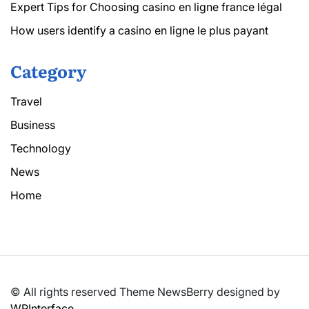
Expert Tips for Choosing casino en ligne france légal
How users identify a casino en ligne le plus payant
Category
Travel
Business
Technology
News
Home
© All rights reserved Theme NewsBerry designed by
WPInterface
.