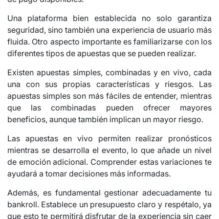
Una plataforma bien establecida no solo garantiza
seguridad, sino también una experiencia de usuario más
fluida. Otro aspecto importante es familiarizarse con los
diferentes tipos de apuestas que se pueden realizar.
Existen apuestas simples, combinadas y en vivo, cada
una con sus propias características y riesgos. Las
apuestas simples son más fáciles de entender, mientras
que las combinadas pueden ofrecer mayores
beneficios, aunque también implican un mayor riesgo.
Las apuestas en vivo permiten realizar pronósticos
mientras se desarrolla el evento, lo que añade un nivel
de emoción adicional. Comprender estas variaciones te
ayudará a tomar decisiones más informadas.
Además, es fundamental gestionar adecuadamente tu
bankroll. Establece un presupuesto claro y respétalo, ya
que esto te permitirá disfrutar de la experiencia sin caer