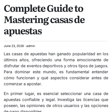
Complete Guide to
IN
Mastering casas de
apuestas
June 23, 2026
admin
Las casas de apuestas han ganado popularidad en los
últimos años, ofreciendo una forma emocionante de
disfrutar de eventos deportivos y otros tipos de juegos.
Para dominar este mundo, es fundamental entender
cómo funcionan y qué aspectos considerar antes de
comenzar a apostar.
En primer lugar, es esencial seleccionar una casa de
apuestas confiable y legal. Investiga las licencias que
poseen, las opiniones de otros usuarios y las opciones
de pago disponibles.