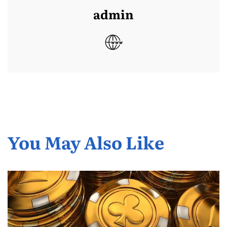
admin
You May Also Like