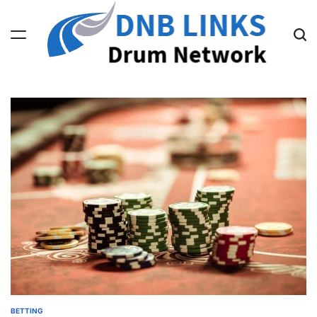
Skip
to
content
DNB
Links
BETTING
POSTED