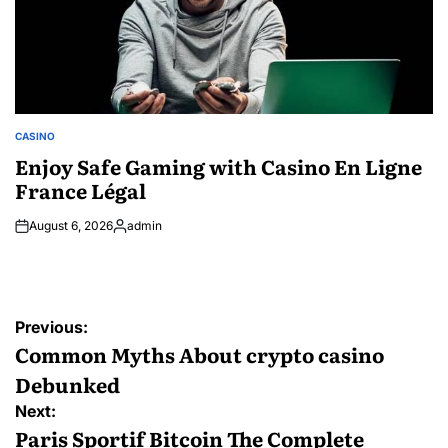
CASINO
POSTED
IN
Enjoy Safe Gaming with Casino En Ligne
France Légal
August 6, 2026
admin
Posted
by
Post
Previous:
navigation
Common Myths About crypto casino
Debunked
Next:
Paris Sportif Bitcoin The Complete