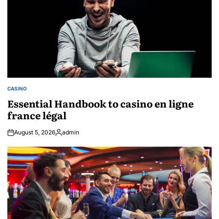
CASINO
POSTED
IN
Essential Handbook to casino en ligne
france légal
August 5, 2026
admin
Posted
by