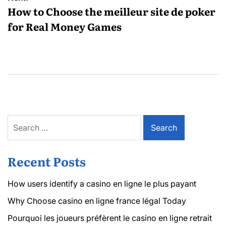
How to Choose the meilleur site de poker
for Real Money Games
Search
for:
Recent Posts
How users identify a casino en ligne le plus payant
Why Choose casino en ligne france légal Today
Pourquoi les joueurs préfèrent le casino en ligne retrait