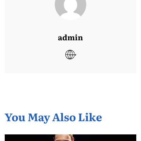
admin
You May Also Like