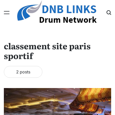
Skip
to
content
DNB
Links
classement site paris
sportif
2 posts