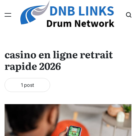
Skip
to
content
DNB
Links
casino en ligne retrait
rapide 2026
1 post