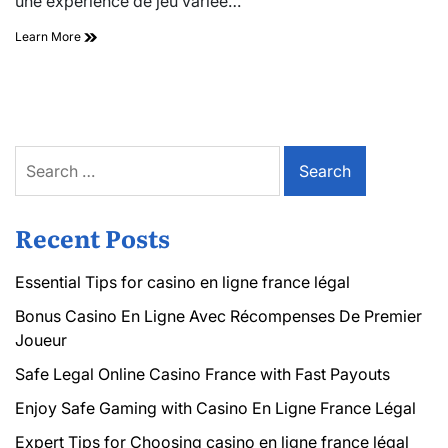
une expérience de jeu variée…
Complete
Learn More
Overview
of
casino
en
ligne
retrait
Search
instantané
for:
Recent Posts
Essential Tips for casino en ligne france légal
Bonus Casino En Ligne Avec Récompenses De Premier
Joueur
Safe Legal Online Casino France with Fast Payouts
Enjoy Safe Gaming with Casino En Ligne France Légal
Expert Tips for Choosing casino en ligne france légal